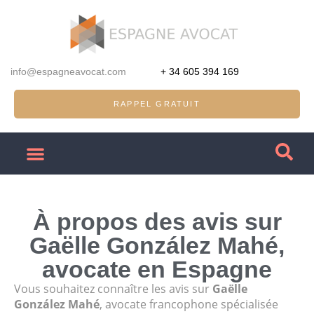
info@espagneavocat.com
+ 34 605 394 169
RAPPEL GRATUIT
À propos des avis sur
Gaëlle González Mahé,
avocate en Espagne
Vous souhaitez connaître les avis sur
Gaëlle
González Mahé
, avocate francophone spécialisée