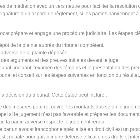
s de médiation avec un tiers neutre pour faciliter la résolution d
signature d’un accord de règlement, si les parties parviennent 
avocat prépare et engage une procédure judiciaire. Les étapes c
épôt de la plainte auprès du tribunal compétent.
ie adverse de la plainte déposée.
 des arguments et des preuves initiales devant le juge.
bunal, incluant l’examen des témoins et la présentation des pre
bunal et conseil sur les étapes suivantes en fonction du résultat.
la décision du tribunal. Cette étape peut inclure :
e des mesures pour recouvrer les montants dus selon le jugeme
ppel si le jugement n’est pas favorable et préparer les document
que la partie adverse respecte le jugement rendu.
par un avocat francophone spécialisé en droit civil est un proce
st cruciale pour garantir une défense efficace des droits et inté