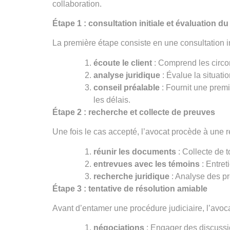
collaboration.
Étape 1 : consultation initiale et évaluation du
La première étape consiste en une consultation ini
écoute le client
: Comprend les circons
analyse juridique
: Évalue la situati
conseil pré
alable
: Fournit une premi
les délais.
Étape 2 : recherche et collecte de preuves
Une fois le cas accepté, l’avocat procède à une re
r
éunir les documents
: Collecte de t
entrevues avec les témoins
: Entret
recherche juridique
: Analyse des pr
Étape 3 : tentative de résolution amiable
Avant d’entamer une procédure judiciaire, l’avocat 
n
égociations
: Engager des discussio