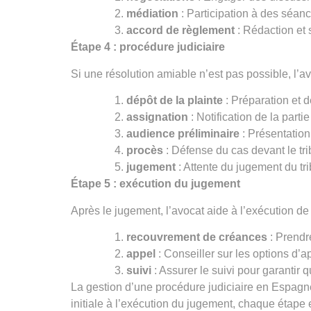
m
édiation
: Participation à des séance
accord de r
è
glement
: Rédaction et 
Étape 4 : procédure judiciaire
Si une résolution amiable n’est pas possible, l’
d
é
pô
t de la plainte
: Préparation et d
assignation
: Notification de la part
audience pr
éliminaire
: Présentation
procè
s
: Défense du cas devant le tri
jugement
: Attente du jugement du tri
Étape 5 : exé
cution du jugement
Après le jugement, l’avocat aide à l’exécution de 
recouvrement de créances
: Prendr
appel
: Conseiller sur les options d’a
suivi
: Assurer le suivi pour garantir 
La gestion d’une procédure judiciaire en Espagne 
initiale à l’exécution du jugement, chaque étape e