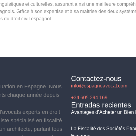
nguistiques et culturelles, assurant ainsi une meilleure compré
agnols. Grâce à son expertise et à sa maîtrise des deux système
 du droit civil espagnol.
Contactez-nous
info@espagneavocat.com
ituation en Espagne. Nous
ents chaque année depuis
+34 605 394 169
Entradas recientes
’avocats experts en droit
Avantages d’Acheter un Bien 
te spécialisé en fiscalité
un architecte, parlant tous
La Fiscalité des Sociétés Étr
Espagne