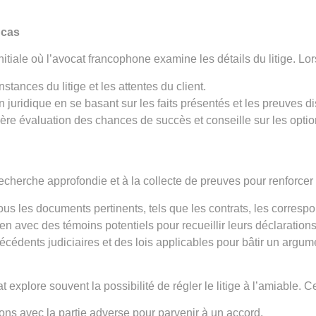
 cas
tiale où l’avocat francophone examine les détails du litige. Lors
tances du litige et les attentes du client.
on juridique en se basant sur les faits présentés et les preuves d
ère évaluation des chances de succès et conseille sur les option
cherche approfondie et à la collecte de preuves pour renforcer la
ous les documents pertinents, tels que les contrats, les corresp
ien avec des témoins potentiels pour recueillir leurs déclarations
écédents judiciaires et des lois applicables pour bâtir un argum
explore souvent la possibilité de régler le litige à l’amiable. Ce
ns avec la partie adverse pour parvenir à un accord.