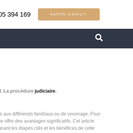
05 394 169
RAPPEL GRATUIT
il. La procédure
judiciaire.
els aux différends familiaux ou de voisinage. Pour
offre des avantages significatifs. Cet article
nant les étapes clés et les bénéfices de cette