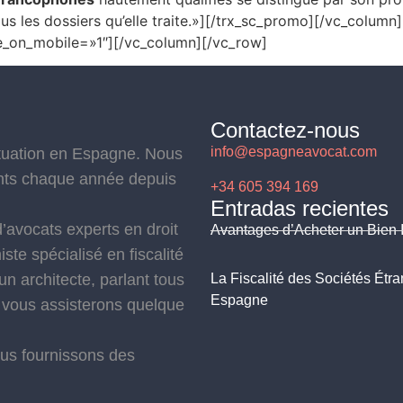
us les dossiers qu’elle traite.»][/trx_sc_promo][/vc_colum
e_on_mobile=»1″][/vc_column][/vc_row]
Contactez-nous
info@espagneavocat.com
ituation en Espagne. Nous
ents chaque année depuis
+34 605 394 169
Entradas recientes
’avocats experts en droit
Avantages d’Acheter un Bien 
te spécialisé en fiscalité
un architecte, parlant tous
La Fiscalité des Sociétés Étr
Espagne
 vous assisterons quelque
ous fournissons des