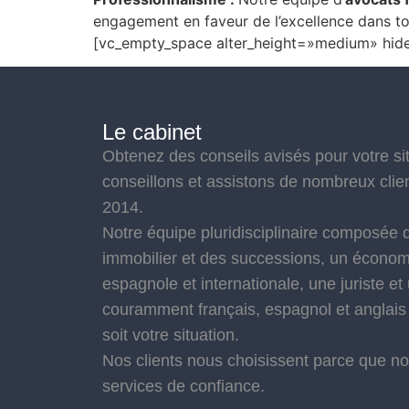
engagement en faveur de l’excellence dans to
[vc_empty_space alter_height=»medium» hid
Le cabinet
Obtenez des conseils avisés pour votre s
conseillons et assistons de nombreux cli
2014.
Notre équipe pluridisciplinaire composée d
immobilier et des successions, un économis
espagnole et internationale, une juriste et 
couramment français, espagnol et anglais
soit votre situation.
Nos clients nous choisissent parce que n
services de confiance.