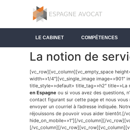
LE CABINET
COMPÉTENCES
La notion de serv
[vc_row][vc_column][vc_empty_space height
width=»1/4″][vc_single_image image=»901″ i
title_style=»default» title_tag=»h2″ title=»La
en Espagne
ou si vous avez des questions, n
contact figurant sur cette page et nous vous
envoyer un courriel à l’adresse indiquée. Not
réjouissons de pouvoir vous aider bientôt.
hide_on_mobile=»1″][/vc_column][/vc_row][v
[/vc_column][/vc_row][vc_row][vc_column][