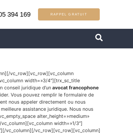
05 394 169
RAPPEL GRATUIT
mn][/vc_row][vc_row][vc_column
_column width=»3/4″][trx_sc_title
 conseil juridique d’un
avocat francophone
der. Vous pouvez remplir le formulaire de
ment nous appeler directement ou nous
 meilleure assistance juridique. Nous nous
][vc_empty_space alter_height=»medium»
/vc_column][vc_column width=»1/3″]
][/vc_column][/vc_row][vc_row][vc_column]