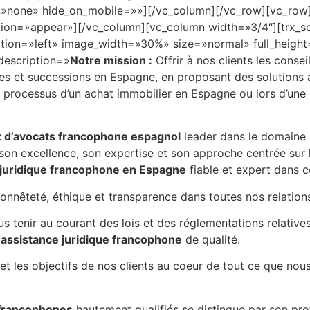
=»none» hide_on_mobile=»»][/vc_column][/vc_row][vc_row]
n=»appear»][/vc_column][vc_column width=»3/4″][trx_sc_p
sition=»left» image_width=»30%» size=»normal» full_heigh
description=»
Notre mission :
Offrir à nos clients les consei
res et successions en Espagne, en proposant des solutions 
rocessus d’un achat immobilier en Espagne ou lors d’une
t d’avocats francophone espagnol
leader dans le domaine
 son excellence, son expertise et son approche centrée sur l
 juridique francophone en Espagne
fiable et expert dans 
onnêteté, éthique et transparence dans toutes nos relations
 tenir au courant des lois et des réglementations relative
e
assistance juridique francophone
de qualité.
t les objectifs de nos clients au coeur de tout ce que nous
francophones
hautement qualifiés se distingue par son pro