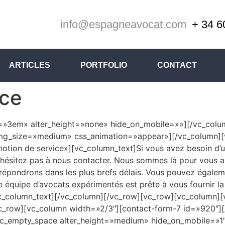
info@espagneavocat.com
+ 34 6
ARTICLES
PORTFOLIO
CONTACT
ice
=»3em» alter_height=»none» hide_on_mobile=»»][/vc_colu
mg_size=»medium» css_animation=»appear»][/vc_column][vc
 notion de service»][vc_column_text]Si vous avez besoin d’un
’hésitez pas à nous contacter. Nous sommes là pour vous ai
 répondrons dans les plus brefs délais. Vous pouvez égale
re équipe d’avocats expérimentés est prête à vous fournir la
[/vc_column_text][/vc_column][/vc_row][vc_row][vc_column
c_row][vc_column width=»2/3″][contact-form-7 id=»920″][
vc_empty_space alter_height=»medium» hide_on_mobile=»1″