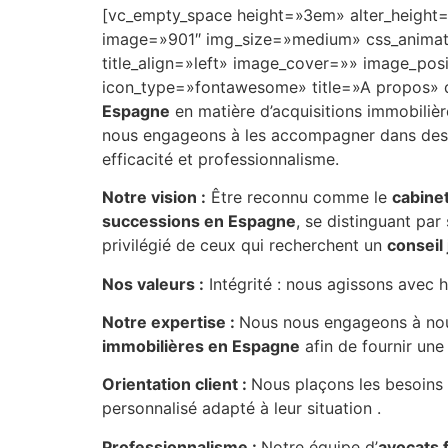
[vc_empty_space height=»3em» alter_height
image=»901″ img_size=»medium» css_animatio
title_align=»left» image_cover=»» image_po
icon_type=»fontawesome» title=»A propos» 
Espagne
en matière d’acquisitions immobiliè
nous engageons à les accompagner dans des p
efficacité et professionnalisme.
Notre vision :
Être reconnu comme le
cabine
successions en Espagne
, se distinguant par
privilégié de ceux qui recherchent un
conseil
Nos valeurs :
Intégrité : nous agissons avec h
Notre expertise :
Nous nous engageons à nous
immobilières en Espagne
afin de fournir un
Orientation client :
Nous plaçons les besoins e
personnalisé adapté à leur situation .
Professionnalisme :
Notre équipe d’
avocats 