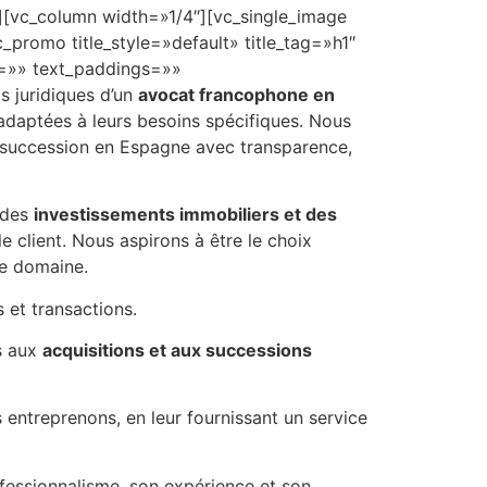
[vc_column width=»1/4″][vc_single_image
romo title_style=»default» title_tag=»h1″
t=»» text_paddings=»»
ls juridiques d’un
avocat francophone en
adaptées à leurs besoins spécifiques. Nous
 succession en Espagne avec transparence,
 des
investissements immobiliers et des
e client. Nous aspirons à être le choix
ce domaine.
 et transactions.
s aux
acquisitions et aux successions
 entreprenons, en leur fournissant un service
fessionnalisme, son expérience et son