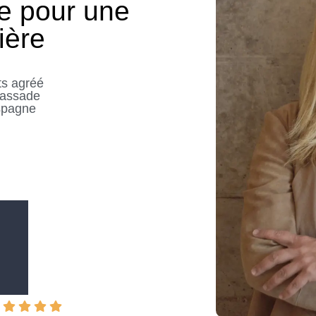
ue pour une
ière
ts agréé
bassade
spagne