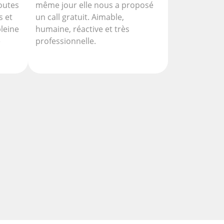
outes
même jour elle nous a proposé
s et
un call gratuit. Aimable,
pleine
humaine, réactive et très
e
professionnelle.