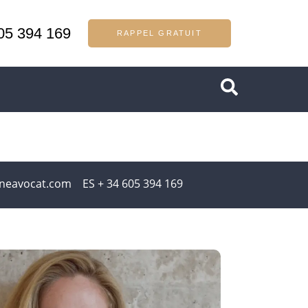
05 394 169
RAPPEL GRATUIT
neavocat.com ES + 34 605 394 169