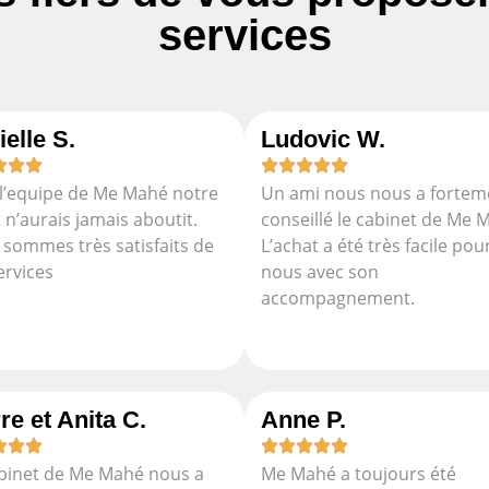
services
ielle S.
Ludovic W.
l’equipe de Me Mahé notre
Un ami nous nous a fortem
 n’aurais jamais aboutit.
conseillé le cabinet de Me 
sommes très satisfaits de
L’achat a été très facile pou
ervices
nous avec son
accompagnement.
re et Anita C.
Anne P.
binet de Me Mahé nous a
Me Mahé a toujours été