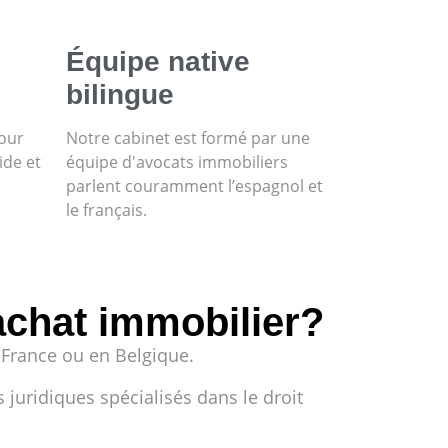
Équipe native
bilingue
pour
Notre cabinet est formé par une
ide et
équipe d'avocats immobiliers
parlent couramment l’espagnol et
le français.
achat immobilier?
 France ou en Belgique.
juridiques spécialisés dans le droit