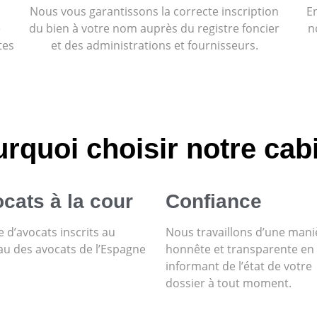
Nous vous garantissons la correcte inscription
E
e
du bien à votre nom auprès du registre foncier
n
tes
et des administrations et fournisseurs.
rquoi choisir notre cab
cats à la cour
Confiance
 d’avocats inscrits au
Nous travaillons d’une mani
au des avocats de l’Espagne
honnête et transparente en
informant de l’état de votre
dossier à tout moment.