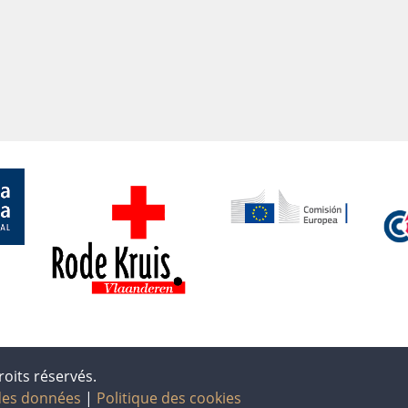
oits réservés.
 des données
|
Politique des cookies