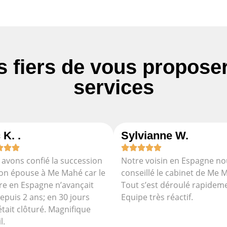
fiers de vous proposer 
services
 K. .
Sylvianne W.
avons confié la succession
Notre voisin en Espagne no
on épouse à Me Mahé car le
conseillé le cabinet de Me 
re en Espagne n’avançait
Tout s’est déroulé rapidem
epuis 2 ans; en 30 jours
Equipe très réactif.
était clôturé. Magnifique
l.