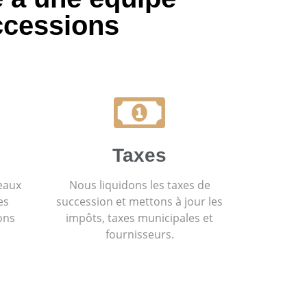
ccessions
Taxes
eaux
Nous liquidons les taxes de
es
succession et mettons à jour les
ons
impôts, taxes municipales et
fournisseurs.