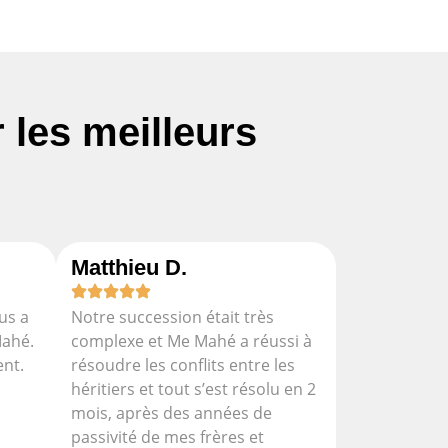
les meilleurs
Matthieu D.
us a
Notre succession était très
Mahé.
complexe et Me Mahé a réussi à
ent.
résoudre les conflits entre les
héritiers et tout s’est résolu en 2
mois, après des années de
passivité de mes frères et