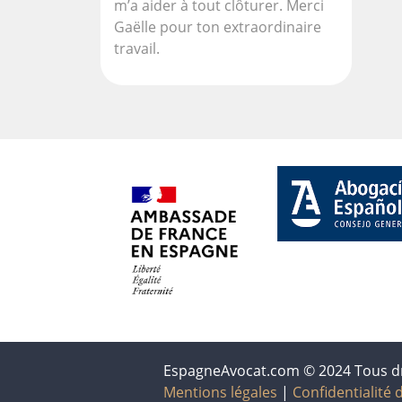
m’a aider à tout clôturer. Merci
Gaëlle pour ton extraordinaire
travail.
EspagneAvocat.com © 2024 Tous dr
Mentions légales
|
Confidentialité