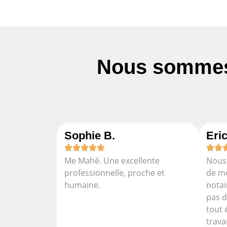
Nous sommes 
Sophie B.
Eric
Me Mahé. Une excellente
Nous 
professionnelle, proche et
de m
humaine.
notai
pas d
tout 
travai