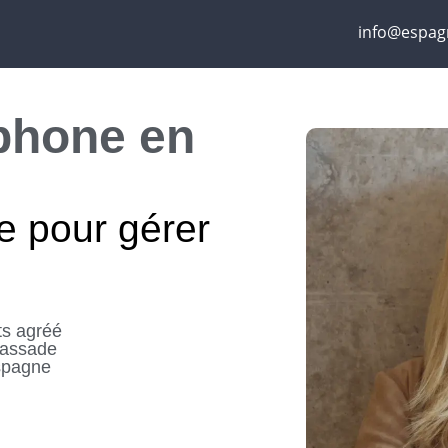
info@espag
phone en
e pour gérer
ts agréé
bassade
spagne