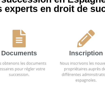
s experts en droit de su
Documents
Inscription
 obtenons les documents
Nous inscrivons les nouv
essaires pour régler votre
propriétaires auprès d
succession.
différentes adminsitrati
espagnoles.