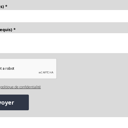
s) *
equis) *
a
politique de confidentialité
voyer