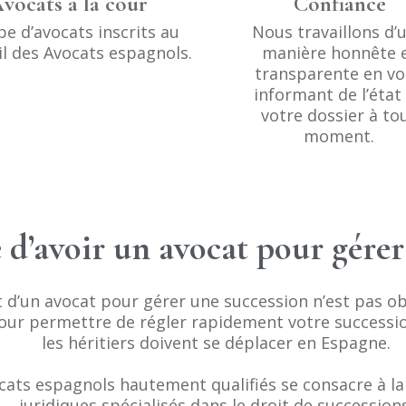
vocats à la cour
Confiance
Nous travaillons d’
pe d’avocats inscrits au
manière honnête 
l des Avocats espagnols.
transparente en v
informant de l’état
votre dossier à to
moment.
e d’avoir un avocat pour gére
’un avocat pour gérer une succession n’est pas obli
our permettre de régler rapidement votre successio
les héritiers doivent se déplacer en Espagne.
cats espagnols hautement qualifiés se consacre à la
juridiques spécialisés dans le droit de successions