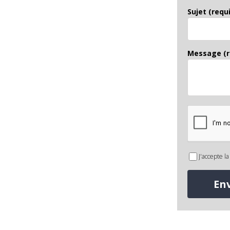
Sujet (requi
Message (r
J'accepte l
En