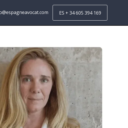
fo@espagneavocat.com
ES + 34 605 394 169