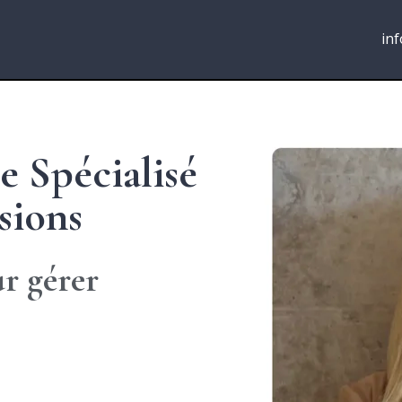
in
 Spécialisé
sions
ur gérer